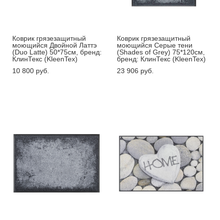
Коврик грязезащитный
Коврик грязезащитный
моющийся Двойной Латтэ
моющийся Серые тени
(Duo Latte) 50*75см, бренд:
(Shades of Grey) 75*120см,
КлинТекс (KleenTex)
бренд: КлинТекс (KleenTex)
10 800 pуб.
23 906 pуб.