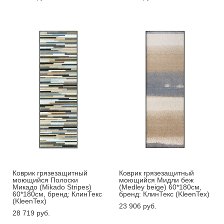
Коврик грязезащитный
Коврик грязезащитный
моющийся Полоски
моющийся Мидли беж
Микадо (Mikado Stripes)
(Medley beige) 60*180см,
60*180см, бренд: КлинТекс
бренд: КлинТекс (KleenTex)
(KleenTex)
23 906 pуб.
28 719 pуб.