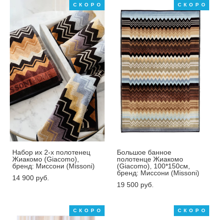
СКОРО
СКОРО
Набор их 2-х полотенец
Большое банное
Жиакомо (Giacomo),
полотенце Жиакомо
бренд: Миссони (Missoni)
(Giacomo), 100*150см,
бренд: Миссони (Missoni)
14 900 pуб.
19 500 pуб.
СКОРО
СКОРО