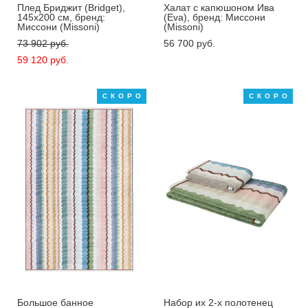
Плед Бриджит (Bridget),
Xалат с капюшоном Ива
145х200 см, бренд:
(Eva), бренд: Миссони
Миссони (Missoni)
(Missoni)
73 902 pуб.
56 700 pуб.
59 120 pуб.
СКОРО
СКОРО
Большое банное
Набор их 2-х полотенец