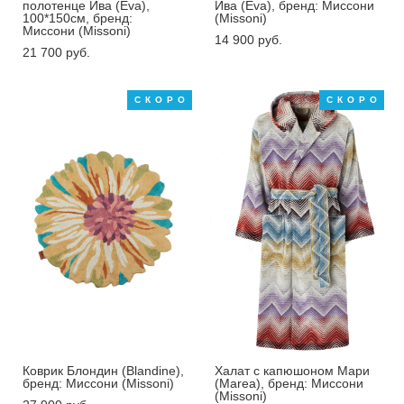
полотенце Ива (Eva),
Ива (Eva), бренд: Миссони
100*150см, бренд:
(Missoni)
Миссони (Missoni)
14 900 pуб.
21 700 pуб.
СКОРО
СКОРО
Коврик Блондин (Blandine),
Xалат с капюшоном Мари
бренд: Миссони (Missoni)
(Marea), бренд: Миссони
(Missoni)