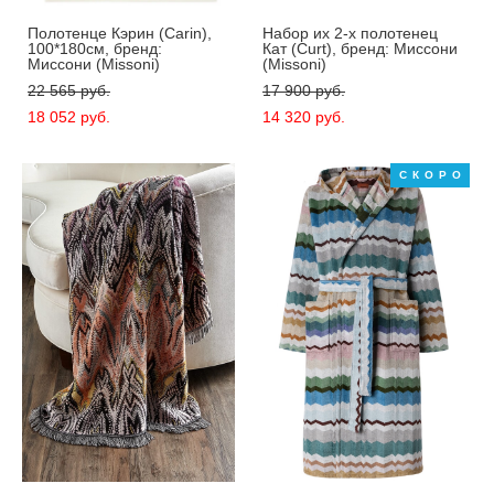
Полотенце Кэрин (Carin),
Набор их 2-х полотенец
100*180см, бренд:
Кат (Curt), бренд: Миссони
Миссони (Missoni)
(Missoni)
22 565 pуб.
17 900 pуб.
18 052 pуб.
14 320 pуб.
СКОРО