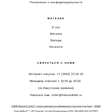
Положение о конфиденциальности
МАГАЗИН
О нас
Магазин
Бренды
Каталоги
СВЯЗАТЬСЯ С НАМИ
Интернет-покупки: +7 (3952) 23 50 20
Менеджер отвечает с 10:00 до 20:00
(по Иркутскому времени)
Написать нам: order@maisondelite.ru
©2026 Maison D`elite™ | салон люксового и премиального текстиля для дома
|
©2026
Villeroy&Boch™
| ИП Раудуве Татьяна Владимировна ИНН 381100021319 ОГРНИП