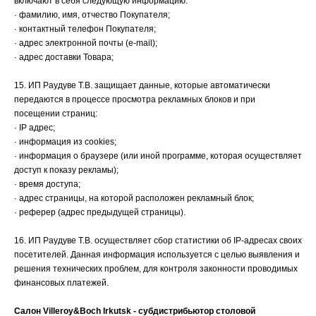
включают в себя следующую информацию:
· фамилию, имя, отчество Покупателя;
· контактный телефон Покупателя;
· адрес электронной почты (e-mail);
· адрес доставки Товара;
15. ИП Раудуве Т.В. защищает данные, которые автоматически
передаются в процессе просмотра рекламных блоков и при
посещении страниц:
· IP адрес;
· информация из cookies;
· информация о браузере (или иной программе, которая осуществляет
доступ к показу рекламы);
· время доступа;
· адрес страницы, на которой расположен рекламный блок;
· реферер (адрес предыдущей страницы).
16. ИП Раудуве Т.В. осуществляет сбор статистики об IP-адресах своих
посетителей. Данная информация используется с целью выявления и
решения технических проблем, для контроля законности проводимых
финансовых платежей.
Салон Villeroy&Boch Irkutsk - субдистрибьютор столовой