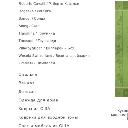
Roberto Cavalli / Роберто Кавалли
Rogaska / Рогажка
Sander / Сэндэ
Smeg / Смэг
Traumina / Троумина
Trussardi / Труссарди
Villeroy&Boch / Виллерой и Бох
Weseta Switzerland / Везета Швейцария
Zimmerli / Циммерли
Спальня
Ванная
Детская
Одежда для дома
Ковры из США
Кухон
маслом 
Коврики для входной зоны
Cвет и мебель из США