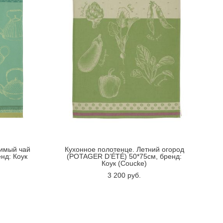
римый чай
Кухонное полотенце. Летний огород
нд: Коук
(POTAGER D’ÉTÉ) 50*75см, бренд:
Коук (Coucke)
3 200 pуб.