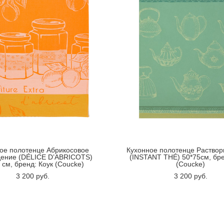
ое полотенце Абрикосовое
Кухонное полотенце Раство
ение (DÉLICE D’ABRICOTS)
(INSTANT THÉ) 50*75см, бре
 см, бренд: Коук (Coucke)
(Coucke)
3 200 pуб.
3 200 pуб.