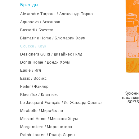
Бренды
Alexandre Turpault / Александр Тюрпо
Aquanova / Акванова
Bassetti / Бэсэтти
Blumarine Home / Блюмарин Хоум
Coucke / Коук
Designers Guild / Дизайнес Гилд
Dondi Home / Донди Хоум
Eagle / Игл
Essix / Эссикс
Feiler / Фэйлер
Кухонн
KleenTex / Клинтекс
наслажд
50*75
Le Jacquard Français / Ле Жаккард Фронсэ
Mirabello / Мирабелло
Missoni Home / Миссони Хоум
Morgenstern / Моргенстерн
Ralph Lauren / Ральф Лорен