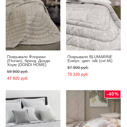
Покрывало Флориан
Покрывало BLUMARINE
(Florian), бренд: Донди
Evelyn, цвет: silk (col.46)
Хоум (DONDI HOME)
87 900 pуб.
59 900 pуб.
70 320 pуб.
47 920 pуб.
-40%