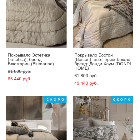
Покрывало Эстетика
Покрывало Бостон
(Estetica), бренд:
(Boston), цвет: крем-брюле,
Блюмарин (Blumarine)
бренд: Донди Хоум (DONDI
HOME)
81 800 pуб.
61 800 pуб.
65 440 pуб.
49 440 pуб.
СКОРО
СКОРО