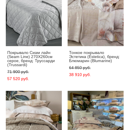
Покрывало Сиам лайн
Тонкое покрывало
(Seam Line) 270X260см
Эстетика (Estetica), бренд:
серое, бренд: Труссарди
Блюмарин (Blumarine)
(Trussardi)
64 850 pуб.
71 900 pуб.
38 910 pуб.
57 520 pуб.