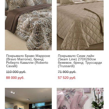
Покрывало Браво Марроне
Покрывало Сиам лайн
(Bravo Marrone), бренд:
(Seam Line) 270X260см
Роберто Кавалли (Roberto
бежевое, бренд: Труссарди
Cavalli)
(Trussardi)
110 000 pуб.
71 900 pуб.
88 000 pуб.
57 520 pуб.