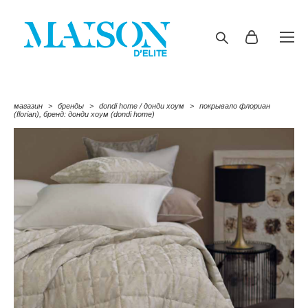
магазин
>
бренды
>
dondi home / донди хоум
>
покрывало флориан
(florian), бренд: донди хоум (dondi home)