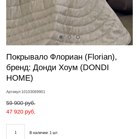
Покрывало Флориан (Florian),
бренд: Донди Хоум (DONDI
HOME)
Артикул 10103069901
59 900 pуб.
47 920 pуб.
В наличии:
1
шт.