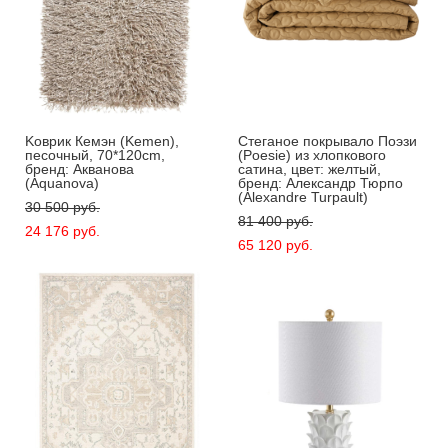
Kоврик Кемэн (Kemen),
Стеганое покрывало Поэзи
песочный, 70*120cm,
(Poesie) из хлопкового
бренд: Акванова
сатина, цвет: желтый,
(Aquanova)
бренд: Александр Тюрпо
(Alexandre Turpault)
30 500 pуб.
81 400 pуб.
24 176 pуб.
65 120 pуб.