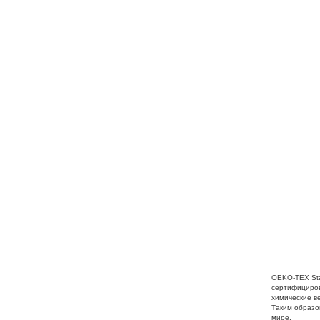
OEKO-TEX Sta
сертифициров
химические в
Таким образо
мире.