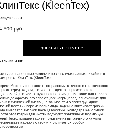
КлинТекс (KleenTex)
ртикул 056501
4 500 pуб.
ДОБАВИТЬ В КОРЗИНУ
 наличии:
4
шт.
оющиеся напольные коврики и ковры самых разных дизайнов и
змеров от КлинТекс (KleenTex)
врики Можно использовать по-разному: в качестве классического
врика перед входом, в качестве акцента в прихожей или
рдеробной, в качестве кухонной полочки, на балконе или террасе.
омимо декоративного аспекта, все ковры, предназначенные для
ирки и химической чистки, не забывают и о своих функциях.
лоский плотный ворс из полиамида надежно впитывает грязь и
лагу в местах с высокой посещаемостью. Благодаря небольшой
соте этот коврик для чистки подходит практически под любую
ерь! Нескользящее заднее покрытие из нитрильного каучука
беспечивает надежную стойку и отличается особой
олговечностью