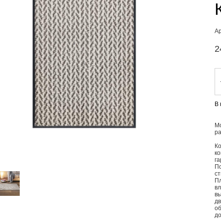
А
2
В
М
ра
Ко
ко
га
П
ст
П
в
вы
дв
о
д