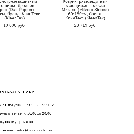
рик грязезащитный
Коврик грязезащитный
ющийся Двойной
моющийся Полоски
рец (Duo Pepper)
Микадо (Mikado Stripes)
см, бренд: КлинТекс
60*180см, бренд:
(KleenTex)
КлинТекс (KleenTex)
10 800 pуб.
28 719 pуб.
ЗАТЬСЯ С НАМИ
нет-покупки: +7 (3952) 23 50 20
жер отвечает с 10:00 до 20:00
ркутскому времени)
ать нам: order@maisondelite.ru