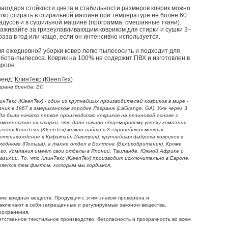
агодаря стойкости цвета и стабильности размеров коврик можно
гко стирать в стиральной машине при температуре не более 60
адусов и в сушильной машине (программа: смешанные ткани).
аживайте за грязеулавливающим ковриком для стирки и сушки 3–
раза в год или чаще, если он интенсивно используется.
я ежедневной уборки ковер легко пылесосить и подходит для
бота-пылесоса. Коврик на 100% не содержит ПВХ и изготовлен в
вропе.
ренд:
КлинТекс (KleenTex)
рана бренда: EC
инТекс (KleenTex) - один из крупнейших производителей ковриков в мире -
зник в 1967 в американском городке Лагранж (LaGrange, GA). Уже через 3
да было начато первое производство ковриков на резиновой основе с
зможностью их стирки, что дало начало общемировому успеху компании.
годня КлинТекс (KleenTex) можно найти в 3 европейских местах:
стонахождение в Куфштайн (Австрия), крупнейшая фабрика ковриков в
хеднюве (Польша), а также отдел в Болтоне (Великобритания). Кроме
го, компания имеет свои отделы в Японии, Таиланде, Южной Африке и
азилии. То, что КлинТекс (KleenTex) производит исключительно в Европе,
ляется тем фактом, которым мы гордимся.
чие вредных веществ. Продукция с этим знаком проверена и
включают в себя запрещенные и регулируемые законом вещества,
оохранения.
тственное текстильное производство, безопасность и прозрачность во всем