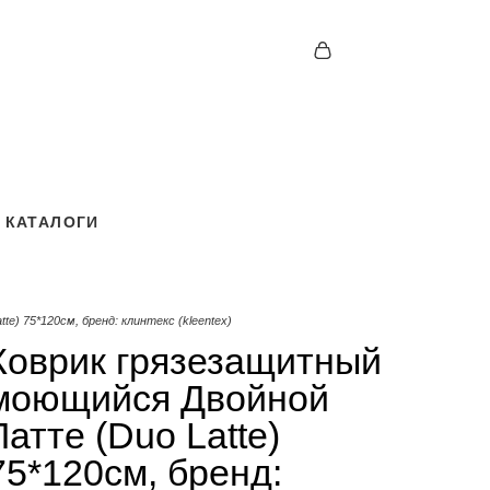
КАТАЛОГИ
КАТАЛОГИ
e) 75*120см, бренд: клинтекс (kleentex)
Коврик грязезащитный
моющийся Двойной
Латте (Duo Latte)
75*120см, бренд: