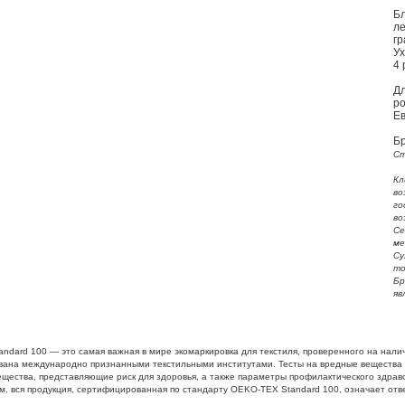
Бл
ле
гр
Ух
4 
Дл
ро
Е
Б
Ст
Кл
во
го
во
Се
ме
Су
то
Бр
яв
ndard 100 — это самая важная в мире экомаркировка для текстиля, проверенного на нали
ана международно признанными текстильными институтами. Тесты на вредные вещества 
ещества, представляющие риск для здоровья, а также параметры профилактического здрав
м, вся продукция, сертифицированная по стандарту OEKO-TEX Standard 100, означает отве