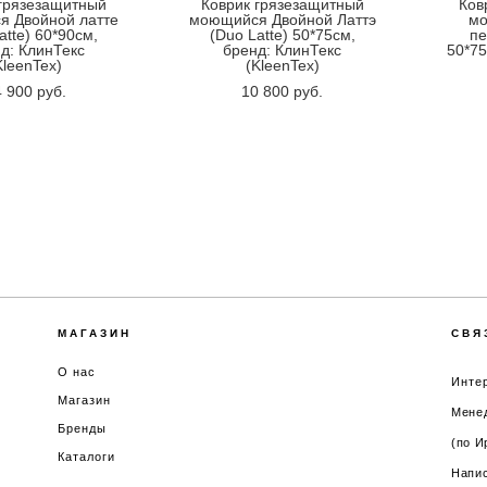
 грязезащитный
Коврик грязезащитный
Ков
 Двойной латте
моющийся Двойной Латтэ
мо
atte) 60*90см,
(Duo Latte) 50*75см,
пе
д: КлинТекс
бренд: КлинТекс
50*75
KleenTex)
(KleenTex)
 900 pуб.
10 800 pуб.
МАГАЗИН
СВЯ
О нас
Интер
Магазин
Менед
Бренды
(по И
Каталоги
Напис