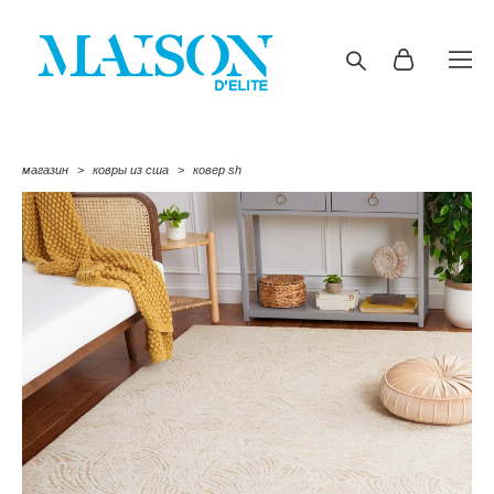
магазин
>
ковры из сша
>
ковер sh