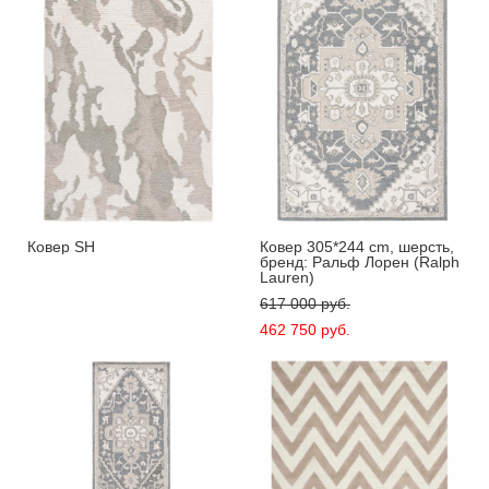
Ковер SH
Ковер 305*244 cm, шерсть,
бренд: Ральф Лорен (Ralph
Lauren)
617 000 pуб.
462 750 pуб.