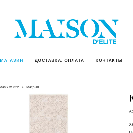
МАГАЗИН
МАГАЗИН
ДОСТАВКА, ОПЛАТА
ДОСТАВКА, ОПЛАТА
КОНТАКТЫ
КОНТАКТЫ
ковры из сша
>
ковер sh
А
Х
Ц