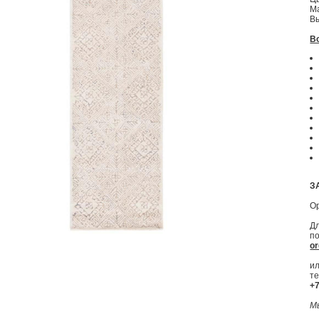
М
Вы
В
З
О
Д
п
or
ил
т
+7
М