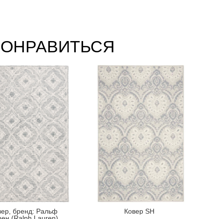
ПОНРАВИТЬСЯ
вер, бренд: Ральф
Ковер SH
ен (Ralph Lauren)