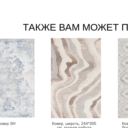
ТАКЖЕ ВАМ МОЖЕТ 
овер SH
Ковер, шерсть, 244*305
Ко
см, ручная работа
Лор