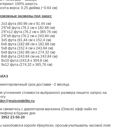
атериал: 100% шерсть
сота ворса: 0.25 дюйма (~0.64 см)
озможные размеры под заказ:
2x3 фута (60.96 см x 91.44 см)
2'6"x6 фута (76.2 см x 182.88 см)
2'6"x12 фута (76.2 см x 365.76 см)
2'6"x8 фута (76.2 см x 243.84 см)
3x5 фута (91,44 см х 152,4 см)
6x6 фута (182.88 см x 182.88 см)
5x8 фута (152.4 см x 243.84 см)
6x9 фута (182.88 см x 274.32 см)
8x8 фута (243.84 см на 243.84 см)
8x10 фута (243,8 x 304,8 см)
9x12 фута (274,32 x 365,76 см)
АКАЗ
риентировочный срок доставки ~2 месяца
ля уточнения стоимости выбранного размера пишите запрос на
очту
der@maisondelite.ru
и свяжитесь с директором магазина (Олеся) офф-лайн по
елефону в будние дни
 3952 23-50-20
ы находимся в городе Иркутске, просим учитывать часовой пояс