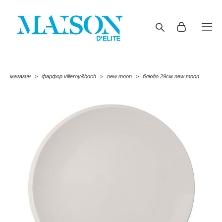
магазин
>
фарфор villeroy&boch
>
new moon
>
блюдо 29см new moon