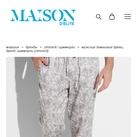
магазин
>
бренды
>
zimmerli / циммерли
>
мужские домашние брюки,
бренд: циммерли (zimmerli)