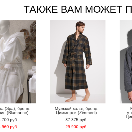
ТАКЖЕ ВАМ МОЖЕТ 
а (Spa), бренд:
Мужской халат, бренд:
ин (Blumarine)
Циммерли (Zimmerli)
ут
Ци
 700 pуб.
37 375 pуб.
 960 pуб.
29 900 pуб.