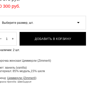
0 300 pуб.
Выберите размер, шт.
ДОБАВИТЬ В КОРЗИНУ
 наличии:
2
шт.
рочка женская Циммерли (Zimmerli)
ет: ваниль (vanilla)
атериал: 85% модаль,15% шелк
ренд:
Циммерли (Zimmerli)
рана бренда: Швейцария