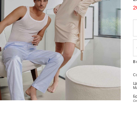
2
В
Со
Цв
М
Б
Ст