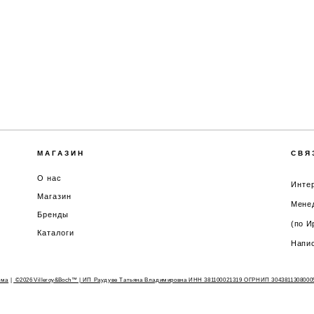
МАГАЗИН
СВЯ
О нас
Интер
Магазин
Менед
Бренды
(по И
Каталоги
Напис
ома
|
©2026 Villeroy&Boch™
| ИП Раудуве Татьяна Владимировна ИНН 381100021319 ОГРНИП 3043811308000