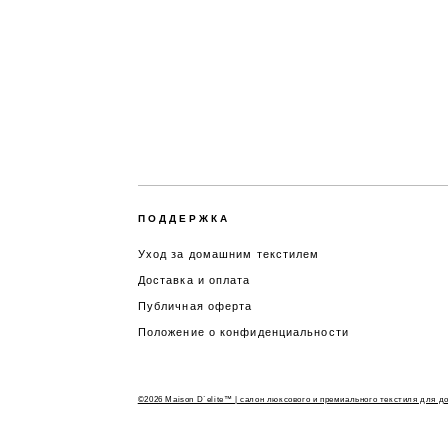
ПОДДЕРЖКА
Уход за домашним текстилем
Доставка и оплата
Публичная оферта
Положение о конфиденциальности
©2026 Maison D`elite™ | салон люксового и премиального текстиля для д