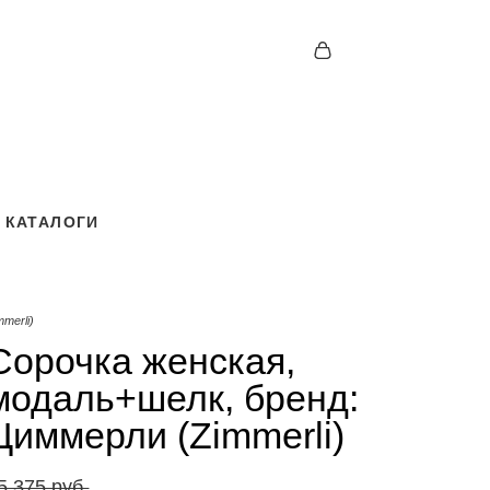
КАТАЛОГИ
КАТАЛОГИ
merli)
Сорочка женская,
модаль+шелк, бренд:
Циммерли (Zimmerli)
5 375 pуб.