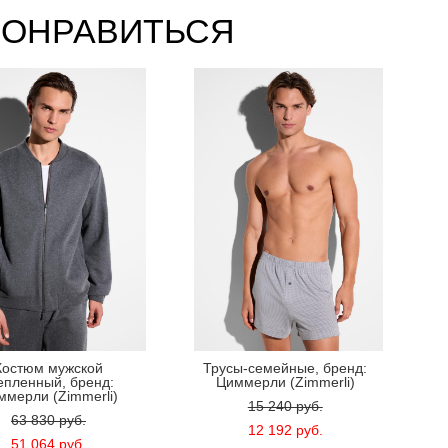
ПОНРАВИТЬСЯ
Костюм мужской
Трусы-семейные, бренд:
епленный, бренд:
Циммерли (Zimmerli)
ммерли (Zimmerli)
15 240 pуб.
63 830 pуб.
12 192 pуб.
51 064 pуб.