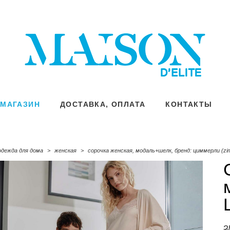
МАГАЗИН
МАГАЗИН
ДОСТАВКА, ОПЛАТА
ДОСТАВКА, ОПЛАТА
КОНТАКТЫ
КОНТАКТЫ
одежда для дома
>
женская
>
сорочка женская, модаль+шелк, бренд: циммерли (zim
2