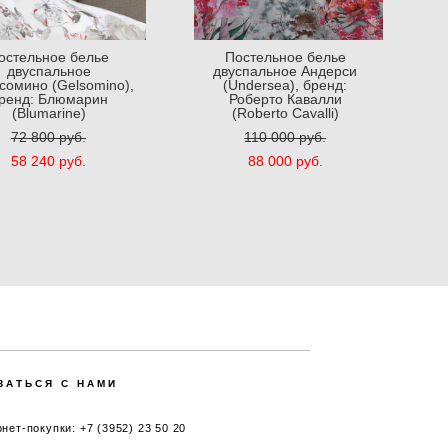
остельное белье
Постельное белье
двуспальное
двуспальное Андерси
сомино (Gelsomino),
(Undersea), бренд:
ренд: Блюмарин
Роберто Кавалли
(Blumarine)
(Roberto Cavalli)
72 800 pуб.
110 000 pуб.
58 240 pуб.
88 000 pуб.
ЗАТЬСЯ С НАМИ
нет-покупки: +7 (3952) 23 50 20