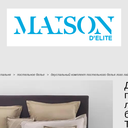
спальня
>
постельное белье
>
двуспальный комплект постельного белья лого лайн 