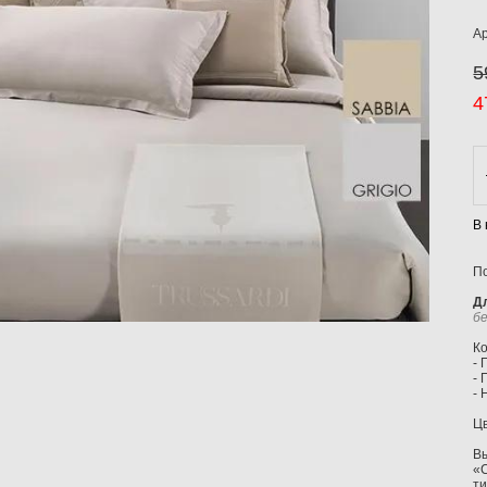
А
5
4
В
По
Д
б
К
- 
- 
- 
Ц
В
«С
ти