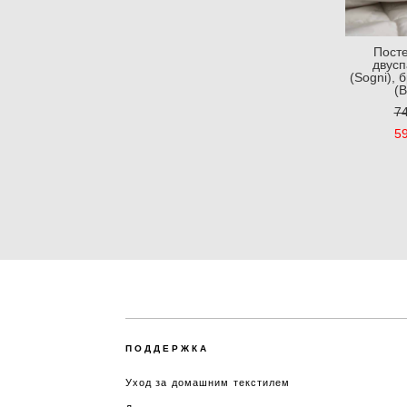
Пост
двус
(Sogni),
(B
74
59
ПОДДЕРЖКА
Уход за домашним текстилем