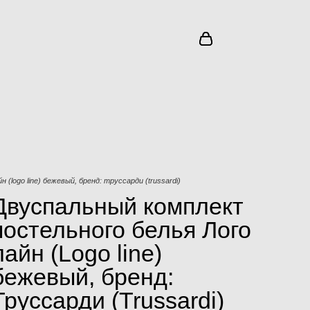
(logo line) бежевый, бренд: труссарди (trussardi)
Двуспальный комплект
постельного белья Лого
лайн (Logo line)
бежевый, бренд:
Труссарди (Trussardi)