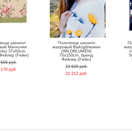
енце шенилл
Полотенце шенилл
П
вый Магнолия
махровый Вайлдблюмен
мах
lia) 37x50cm,
(WILDBLUMEN)
п
Фейлер (Feiler)
75x150cm, бренд:
5
Фейлер (Feiler)
 500 pуб.
23 600 pуб.
 176 pуб.
22 212 pуб.