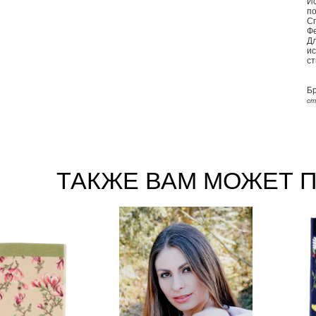
И
по
С
Фе
Д
и
ст
Б
ст
ТАКЖЕ ВАМ МОЖЕТ 