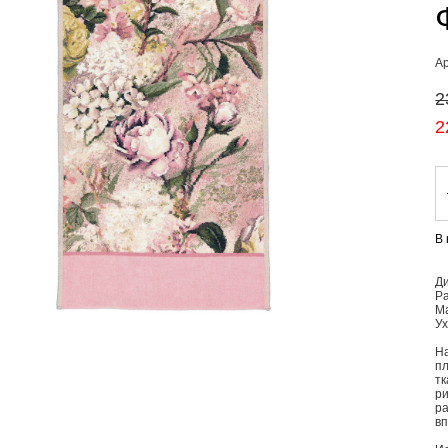
А
2
2
В
Ди
Р
М
Ух
На
пл
тк
ри
ра
вп