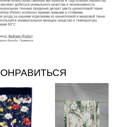
сключительно качественные материалы и тщательная обработка
зволяют добиться уникального качества и эксклюзивности.
пециальная техника прядения делает цвета шенилловой ткани
йлер (Feiler) особенно яркими, живыми и стойкими.
ля ухода за нашими изделиями из шенилловой и махровой ткани
спользуйте универсальное моющее средство и температуру
ирки 60°С.
ренд:
Фейлер (Feiler)
рана бренда: Германия
ПОНРАВИТЬСЯ