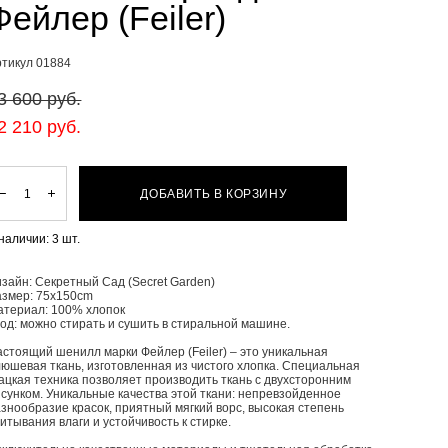
Фейлер (Feiler)
ртикул 01884
3 600 pуб.
2 210 pуб.
ДОБАВИТЬ В КОРЗИНУ
 наличии:
3
шт.
зайн: Секретный Сад (Secret Garden)
азмер: 75x150cm
атериал: 100% хлопок
од: можно стирать и сушить в стиральной машине.
стоящий шенилл марки Фейлер (Feiler) – это уникальная
юшевая ткань, изготовленная из чистого хлопка. Специальная
ацкая техника позволяет производить ткань с двухсторонним
сунком. Уникальные качества этой ткани: непревзойденное
знообразие красок, приятный мягкий ворс, высокая степень
итывания влаги и устойчивость к стирке.