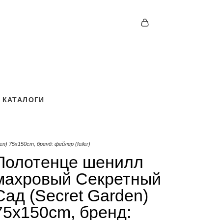
КАТАЛОГИ
КАТАЛОГИ
) 75x150cm, бренд: фейлер (feiler)
Полотенце шенилл
махровый Секретный
Сад (Secret Garden)
75x150cm, бренд: