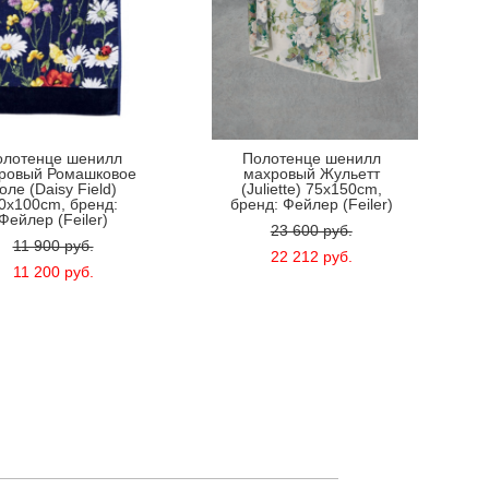
олотенце шенилл
Полотенце шенилл
ровый Ромашковое
махровый Жульетт
оле (Daisy Field)
(Juliette) 75x150cm,
0x100cm, бренд:
бренд: Фейлер (Feiler)
Фейлер (Feiler)
23 600 pуб.
11 900 pуб.
22 212 pуб.
11 200 pуб.