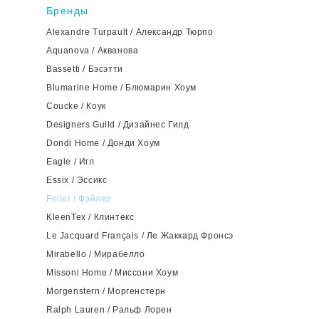
Бренды
Alexandre Turpault / Александр Тюрпо
Aquanova / Акванова
Bassetti / Бэсэтти
Blumarine Home / Блюмарин Хоум
Coucke / Коук
Designers Guild / Дизайнес Гилд
Dondi Home / Донди Хоум
Eagle / Игл
Essix / Эссикс
Feiler / Фэйлер
KleenTex / Клинтекс
Le Jacquard Français / Ле Жаккард Фронсэ
Mirabello / Мирабелло
Missoni Home / Миссони Хоум
Morgenstern / Моргенстерн
Ralph Lauren / Ральф Лорен