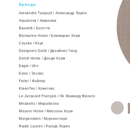
Бренды
Alexandre Turpault / Александр Тюрпо
Aquanova / Акванова
Bassetti / Бэсэтти
Blumarine Home / Блюмарин Хоум
Coucke / Коук
Designers Guild / Дизайнес Гилд
Dondi Home / Донди Хоум
Eagle / Игл
Essix / Эссикс
Feiler / Фэйлер
KleenTex / Клинтекс
Le Jacquard Français / Ле Жаккард Фронсэ
Mirabello / Мирабелло
Missoni Home / Миссони Хоум
Morgenstern / Моргенстерн
Ralph Lauren / Ральф Лорен