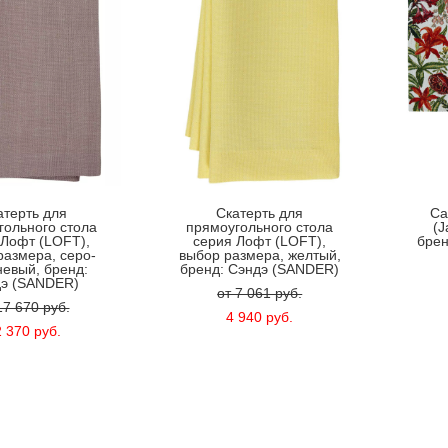
атерть для
Скатерть для
Cа
гольного стола
прямоугольного стола
(J
 Лофт (LOFT),
серия Лофт (LOFT),
брен
размера, серо-
выбор размера, желтый,
невый, бренд:
бренд: Сэндэ (SANDER)
э (SANDER)
от 7 061 pуб.
17 670 pуб.
4 940 pуб.
 370 pуб.