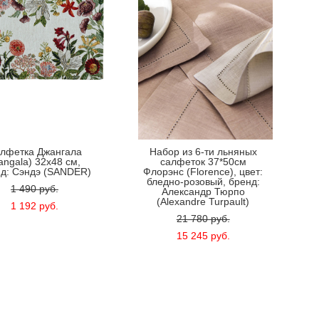
лфетка Джангала
Набор из 6-ти льняных
angala) 32x48 см,
салфеток 37*50см
д: Сэндэ (SANDER)
Флорэнс (Florence), цвет:
бледно-розовый, бренд:
1 490 pуб.
Александр Тюрпо
(Alexandre Turpault)
1 192 pуб.
21 780 pуб.
15 245 pуб.