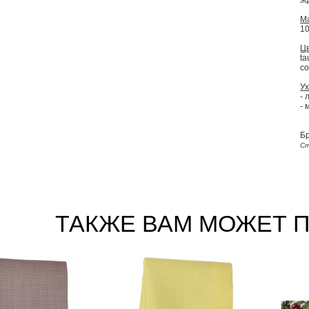
э
М
1
Цв
ta
co
Ух
- 
- 
Б
Ст
ТАКЖЕ ВАМ МОЖЕТ 