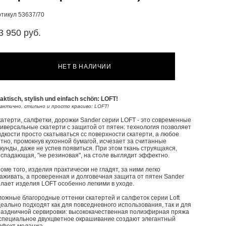
ртикул 53637/70
3 950 pуб.
НЕТ В НАЛИЧИИ
aktisch, stylish und einfach schön: LOFT!
актично, стильно и просто красиво: LOFT!
атерти, салфетки, дорожки Sander серии LOFT - это современные
иверсальные скатерти с защитой от пятен: технология позволяет
дкости просто скатываться сс поверхности скатерти, а любое
тно, промокнув кухонной бумагой, исчезает за считанные
кунды, даже не успев появиться. При этом ткань струящаяся,
спадающая, "не резиновая", на столе выглядит эффектно.
оме того, изделия практически не гладят, за ними легко
аживать, а проверенная и долговечная защита от пятен Sander
лает изделия LOFT особенно легкими в уходе.
ожные благородные оттенки скатертей и салфеток серии Loft
еально подходят как для повседневного использования, так и для
раздничной сервировки: высококачественная полиэфирная пряжа
 специальное двухцветное окрашивание создают элегантный