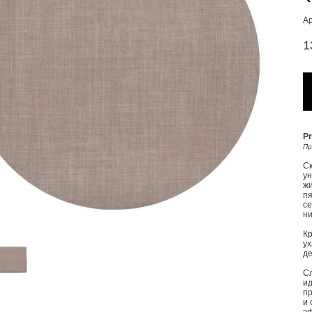
А
1
Pr
Пр
Ск
ун
жи
пя
се
ни
Кр
ух
де
Сл
ид
п
и