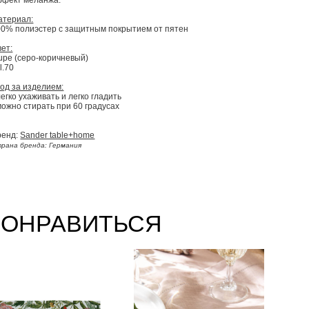
ффект меланжа.
атериал:
00% полиэстер с защитным покрытием от пятен
ет:
upe (серо-коричневый)
l.70
од за изделием:
легко ухаживать и легко гладить
можно стирать при 60 градусах
ренд:
Sander table+home
рана бренда: Германия
ПОНРАВИТЬСЯ