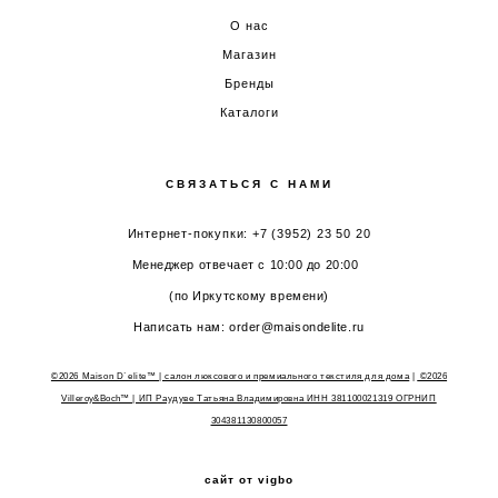
О нас
Магазин
Бренды
Каталоги
СВЯЗАТЬСЯ С НАМИ
Интернет-покупки: +7 (3952) 23 50 20
Менеджер отвечает с 10:00 до 20:00
(по Иркутскому времени)
Написать нам: order@maisondelite.ru
©2026 Maison D`elite™ | салон люксового и премиального текстиля для дома
|
©2026
Villeroy&Boch™
| ИП Раудуве Татьяна Владимировна ИНН 381100021319 ОГРНИП
304381130800057
сайт от vigbo