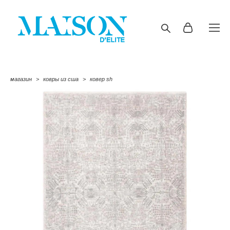
магазин
>
ковры из сша
>
ковер sh