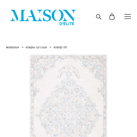
магазин
>
ковры из сша
>
ковер sh