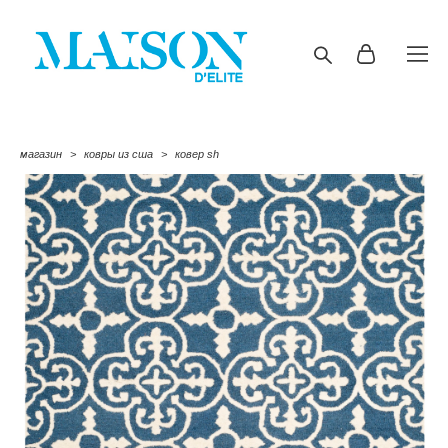
магазин
>
ковры из сша
>
ковер sh