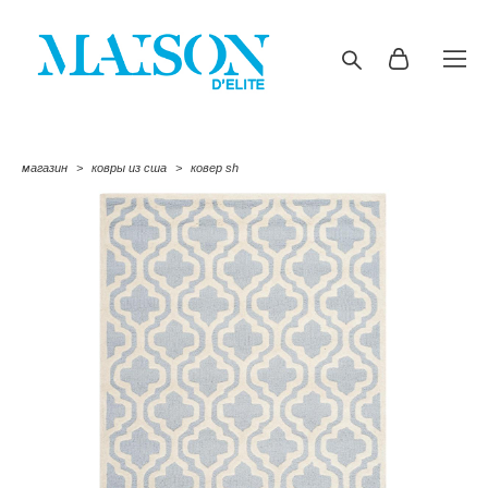
магазин
>
ковры из сша
>
ковер sh