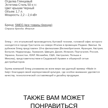
Отделка Глянцевый
Эстетика Стиль 50-х г.г.
Цвет крышки Черный
Объем: 1,7 л.
Мощность: 2,2 – 2,4 кВт
Бренд:
SMEG (все товары бренда)
Страна бренда: Италия
Smeg – это итальянский производитель бытовой техники, головной офис которого
находится в городе Гуасталла на севере Италии в провинции Реджио Эмилья. За
рубежом Smeg представлен 19-ю филиалами (Великобритания, Франция, Австрия,
Бельгия, Нидерланды, Германия, Швеция, Дания, Испания, Португалия, Россия,
Украина, Казахстан, ЮАР, Мозамбик, США, Австралия, Польша и
Мексика), представительством в Саудовской Аравии и обширной сетью
дистрибьюторов.
Группа компаний Smeg узнаваема во всем мире как удачный пример «Made in
Italy» благодаря своей корпоративной культуре, где особое внимание уделяется
качеству, технологической составляющей и дизайну продукции.
ТАКЖЕ ВАМ МОЖЕТ
ПОНРАВИТЬСЯ