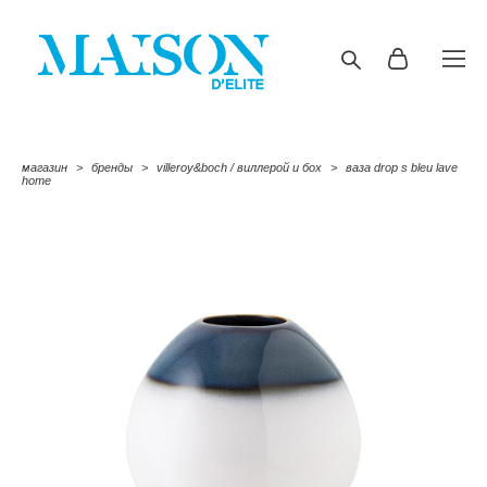
магазин
>
бренды
>
villeroy&boch / виллерой и бох
>
ваза drop s bleu lave
home