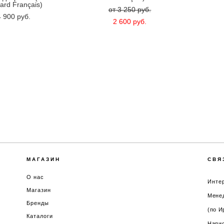
ard Français)
от 3 250 pуб.
 900 pуб.
2 600 pуб.
МАГАЗИН
СВЯ
О нас
Интер
Магазин
Менед
Бренды
(по И
Каталоги
Напис