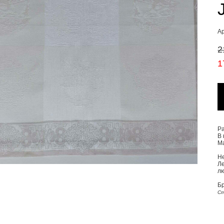
Ар
2
1
Р
В 
М
Н
Ле
лю
Б
Ст