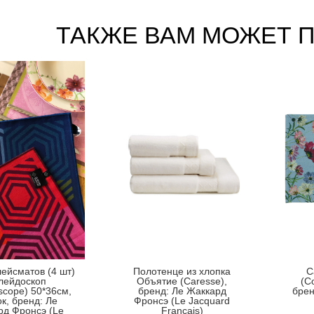
ТАКЖЕ ВАМ МОЖЕТ 
ейсматов (4 шт)
Полотенце из хлопка
C
лейдоскоп
Объятие (Caresse),
(C
scope) 50*36см,
бренд: Ле Жаккард
брен
к, бренд: Ле
Фронсэ (Le Jacquard
рд Фронсэ (Le
Français)