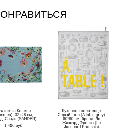
ПОНРАВИТЬСЯ
алфетка Космея
Кухонное полотенце
osmea), 32x48 см,
Cерый стол (A table grey)
д: Сэндэ (SANDER)
60*80 см, бренд: Ле
Жаккард Фронсэ (Le
1 490 pуб.
Jacquard Français)