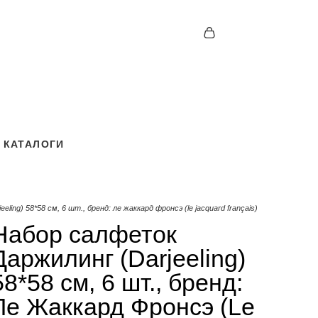
КАТАЛОГИ
КАТАЛОГИ
ling) 58*58 cм, 6 шт., бренд: ле жаккард фронсэ (le jacquard français)
Набор салфеток
Даржилинг (Darjeeling)
58*58 cм, 6 шт., бренд:
Ле Жаккард Фронсэ (Le