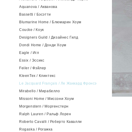
Aquanova / Акванова
Bassetti / Бэсэтти
Blumarine Home / Блюмарин Хоум
Coucke / Коук
Designers Guild / Дизайнес Гилд
Dondi Home / Донди Хоум
Eagle / Игл
Essix / Эссикс
Feiler / Фэйлер
KleenTex / Клинтекс
Le Jacquard Français / Ле Жаккард Фронсэ
Mirabello / Мирабелло
Missoni Home / Миссони Хоум
Morgenstern / Моргенстерн
Ralph Lauren / Ральф Лорен
Roberto Cavalli / Роберто Кавалли
Rogaska / Рогажка