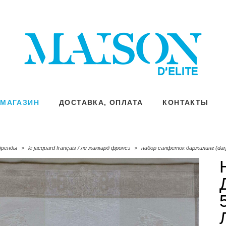
МАГАЗИН
МАГАЗИН
ДОСТАВКА, ОПЛАТА
ДОСТАВКА, ОПЛАТА
КОНТАКТЫ
КОНТАКТЫ
бренды
>
le jacquard français / ле жаккард фронсэ
>
набор салфеток даржилинг (darjee