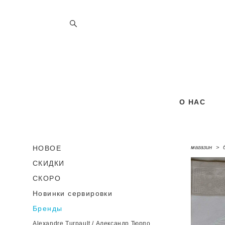
О НАС
О НАС
НОВОЕ
магазин
>
СКИДКИ
СКОРО
Новинки сервировки
Бренды
Alexandre Turpault / Александр Тюрпо