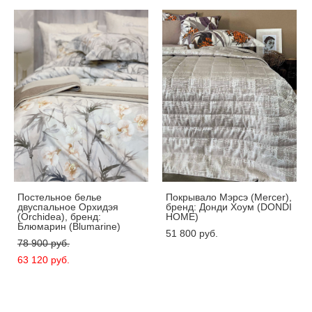
Постельное белье
Покрывало Mэрсэ (Mercer),
двуспальное Орхидэя
бренд: Донди Хоум (DONDI
(Orchidea), бренд:
HOME)
Блюмарин (Blumarine)
51 800 pуб.
78 900 pуб.
63 120 pуб.