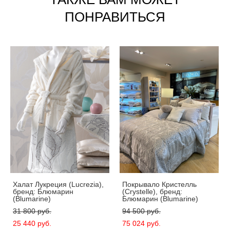
ПОНРАВИТЬСЯ
Халат Лукреция (Lucrezia),
Покрывало Кристелль
бренд: Блюмарин
(Crystelle), бренд:
(Blumarine)
Блюмарин (Blumarine)
31 800 pуб.
94 500 pуб.
25 440 pуб.
75 024 pуб.