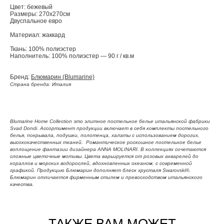
Цвет: бежевый
Размеры: 270х270см
Двуспальное евро
Материал: жаккард
Ткань: 100% полиэстер
Наполнитель: 100% полиэстер — 90 г / кв.м
Бренд:
Блюмарин (Blumarine)
Страна бренда: Италия
Blumarine Home Collection это элитное постельное белье итальянской фабрики
Svad Dondi. Ассортимент продукции включает в себя комплекты постельного
белья, покрывала, подушки, полотенца, халаты с использованием дорогих,
высококачественных тканей. Романтическое роскошное постельное белье
воплощение фантазии дизайнера ANNA MOLINARI. В коллекциях сочетаются
сложные цветочные мотивы. Цвета варьируется от розовых акварелей до
кораллов и морских водорослей, вдохновленных океаном, с современной
графикой. Продукцию Блюмарин дополняет блеск хрусталя Swarovski®.
Блюмарин отличается фирменным стилем и превосходством итальянского
качества.
ТАКЖЕ ВАМ МОЖЕТ