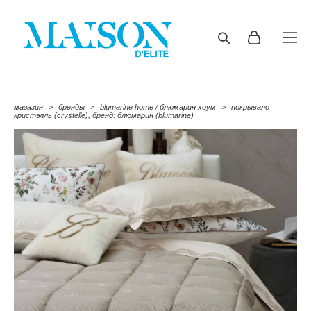
магазин
>
бренды
>
blumarine home / блюмарин хоум
>
покрывало
кристэлль (crystelle), бренд: блюмарин (blumarine)