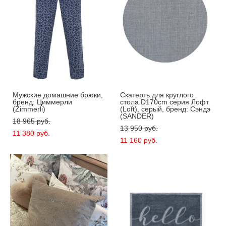
Мужские домашние брюки,
Скатерть для круглого
бренд: Циммерли
стола D170cm серия Лофт
(Zimmerli)
(Loft), серый, бренд: Сэндэ
(SANDER)
18 965 pуб.
13 950 pуб.
11 380 pуб.
11 160 pуб.