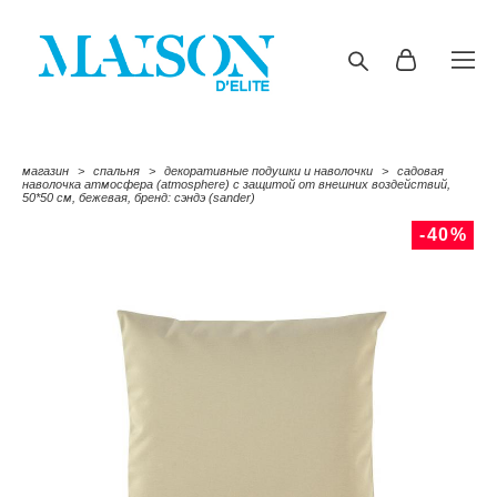
магазин
>
спальня
>
декоративные подушки и наволочки
>
садовая
наволочка атмосфера (atmosphere) с защитой от внешних воздействий,
50*50 cм, бежевая, бренд: сэндэ (sander)
-40%