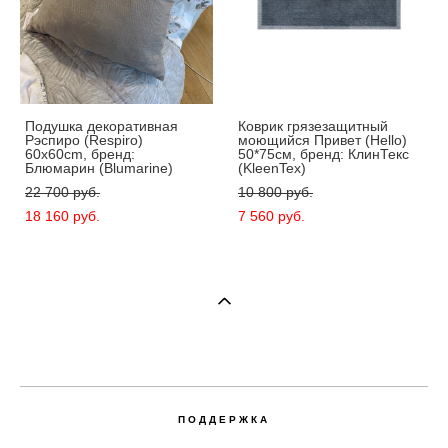
Подушка декоративная
Коврик грязезащитный
Рэспиро (Respiro)
моющийся Привет (Hello)
60x60cm, бренд:
50*75см, бренд: КлинТекс
Блюмарин (Blumarine)
(KleenTex)
22 700 pуб.
10 800 pуб.
18 160 pуб.
7 560 pуб.
ПОДДЕРЖКА