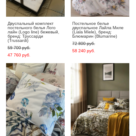
Двуспальный комплект
Постельное белье
постельного белья Лого
двуспальное Лайла Миле
лайн (Logo line) бежевый,
(Liala Miele), бренд:
бренд: Труссарди
Блюмарин (Blumarine)
(Trussardi)
72 800 pуб.
59 700 pуб.
58 240 pуб.
47 760 pуб.