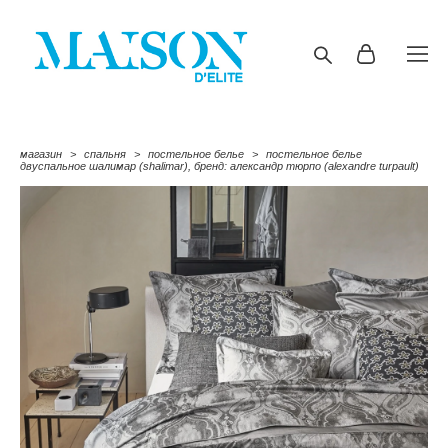
магазин
>
спальня
>
постельное белье
>
постельное белье
двуспальное шалимар (shalimar), бренд: александр тюрпо (alexandre turpault)