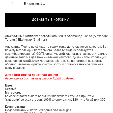
В наличии:
1
шт.
ДОБАВИТЬ В КОРЗИНУ
Двуспальный комплект постельного белья Александр Тюрпо (Alexandre
Turpault) Шалимар (Shalimar)
Александр Тюрпо не сбивает с толку, когда дело касается качества; Вот
почему в коллекции постельного белья бренда используется
сертифицированный GOTS органический хлопок и, в частности, самые
длинные волокна для максимальной мягкости. Дизайн этой коллекции
вдохновлен китайскими моделями 18-го века, напоминая нежность
обоев с цветочным рисунком той эпохи и привнося нежное сияние в
вашу спальню.
Для этого товара действует опция:
бесплатная доставка курьером СДЕК до двери
Цвет:
желтый
Материал:
Комплект постельного белья из хлопкового сатина с принтом
"кашемир" со всех сторон. 100% хлопок сатин, 120 нитей/см2 или 300
ТС.
Комплектация:
Пододеяльник 200*220 см принт Shalimar gris