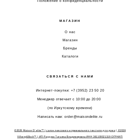
Положение о конфиденциальности
МАГАЗИН
О нас
Магазин
Бренды
Каталоги
СВЯЗАТЬСЯ С НАМИ
Интернет-покупки: +7 (3952) 23 50 20
Менеджер отвечает с 10:00 до 20:00
(по Иркутскому времени)
Написать нам: order@maisondelite.ru
©2026 Maison D`elite™ | салон люксового и премиального текстиля для дома
|
©2026
Villeroy&Boch™
| ИП Раудуве Татьяна Владимировна ИНН 381100021319 ОГРНИП