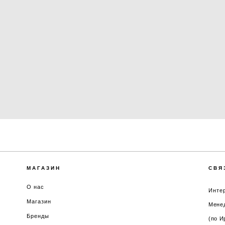
МАГАЗИН
СВЯ
О нас
Интер
Магазин
Менед
Бренды
(по И