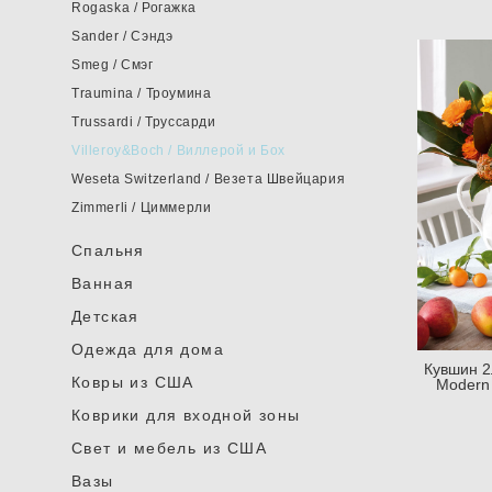
Rogaska / Рогажка
Sander / Сэндэ
Smeg / Смэг
Traumina / Троумина
Trussardi / Труссарди
Villeroy&Boch / Виллерой и Бох
Weseta Switzerland / Везета Швейцария
Zimmerli / Циммерли
Спальня
Ванная
Детская
Одежда для дома
Кувшин 2
Ковры из США
Modern 
Коврики для входной зоны
Cвет и мебель из США
Вазы