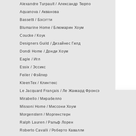
Alexandre Turpault / Александр Тюрпо
Aquanova / Акванова
Bassetti / Бэсэтти
Blumarine Home / Блюмарин Хоум
Coucke / Коук
Designers Guild / Дизайнес Гилд
Dondi Home / Донди Хоум
Eagle / Игл
Essix / Эссикс
Feiler / Фэйлер
KleenTex / Клинтекс
Le Jacquard Français / Ле Жаккард Фронсэ
Mirabello / Мирабелло
Missoni Home / Миссони Хоум
Morgenstern / Моргенстерн
Ralph Lauren / Ральф Лорен
Roberto Cavalli / Роберто Кавалли