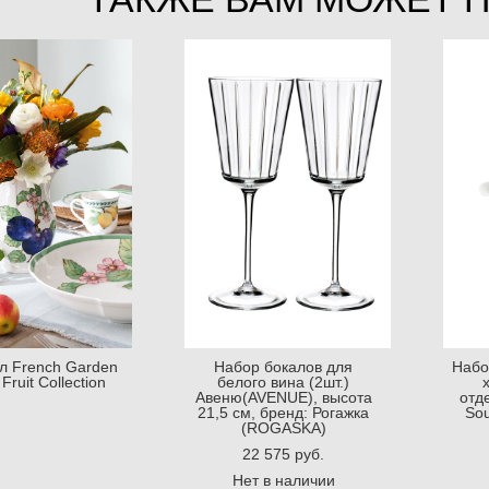
л French Garden
Набор бокалов для
Набо
Fruit Collection
белого вина (2шт.)
х
Авеню(AVENUE), высота
отд
21,5 см, бренд: Рогажка
Sou
(ROGASKA)
22 575 pуб.
Нет в наличии