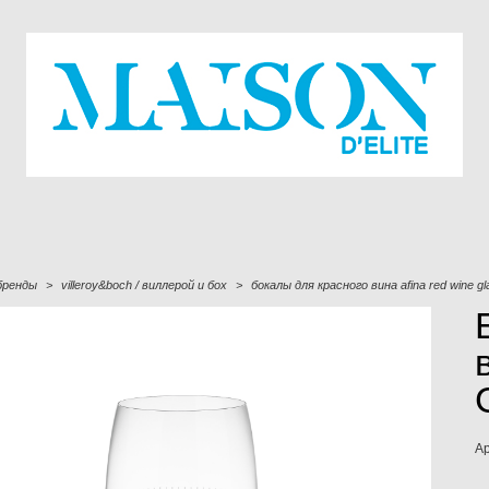
бренды
>
villeroy&boch / виллерой и бох
>
бокалы для красного вина afina red wine gl
А