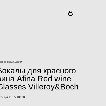
asses villeroy&boch
Бокалы для красного
вина Afina Red wine
Glasses Villeroy&Boch
ртикул 1137218120