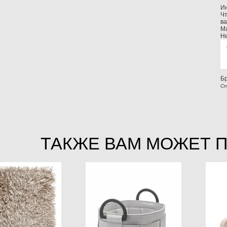
Ин
Чт
ва
Ма
Н
Б
Ст
ТАКЖЕ ВАМ МОЖЕТ 