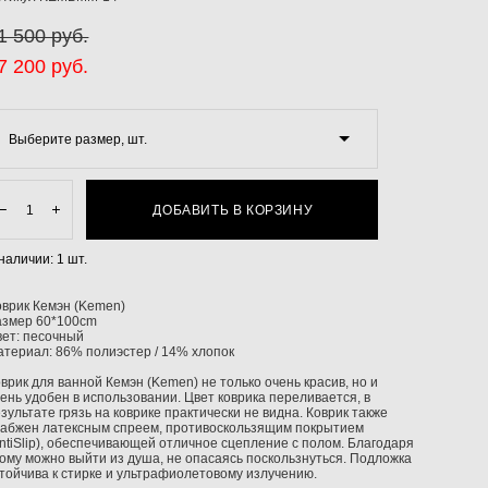
1 500 pуб.
7 200 pуб.
Выберите размер, шт.
ДОБАВИТЬ В КОРЗИНУ
 наличии:
1
шт.
оврик Кемэн (Kemen)
азмер 60*100cm
вет: песочный
атериал: 86% полиэстер / 14% хлопок
врик для ванной Кемэн (Kemen) не только очень красив, но и
ень удобен в использовании. Цвет коврика переливается, в
зультате грязь на коврике практически не видна. Коврик также
набжен латексным спреем, противоскользящим покрытием
ntiSlip), обеспечивающей отличное сцепление с полом. Благодаря
ому можно выйти из душа, не опасаясь поскользнуться. Подложка
тойчива к стирке и ультрафиолетовому излучению.