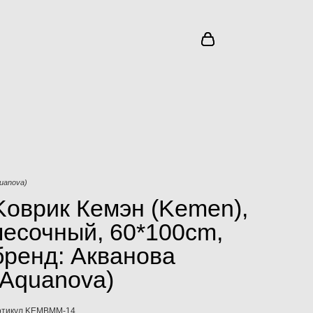
quanova)
Kоврик Кемэн (Kemen),
песочный, 60*100cm,
бренд: Акванова
(Aquanova)
ртикул KEMBMM-14