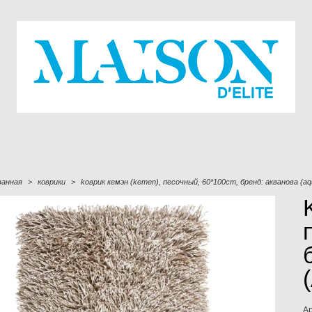
ванная
>
коврики
>
kоврик кемэн (kemen), песочный, 60*100cm, бренд: акванова (a
А