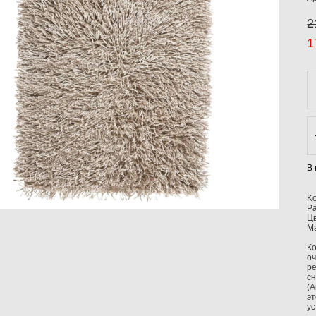
2
1
В
K
Р
Ц
М
Ко
оч
ре
с
(A
эт
ус