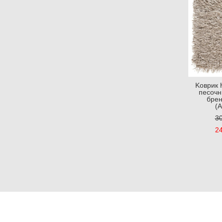
Kоврик 
песочн
брен
(
30
24