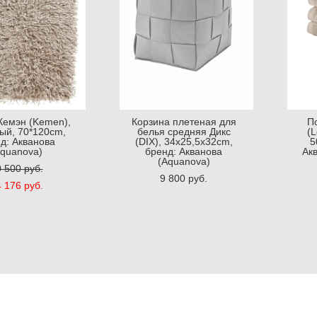
Кемэн (Kemen),
Корзина плетеная для
П
ый, 70*120cm,
белья средняя Дикс
(L
д: Акванова
(DIX), 34x25,5x32cm,
5
Aquanova)
бренд: Акванова
Ак
(Aquanova)
 500 pуб.
9 800 pуб.
 176 pуб.