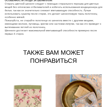
ОСОБЕННОСТИ УХОДА ЗА ШЕНИЛЛОМ:
Стирать цветной шенилл следует с помощью стирального порошка для цветных
вещей без оптических отбеливателей и избегать использования кондиционера для
белья, так как он значительно снижает впитывающую способность. Лучше
использовать сушилку после стирки, это делает шенилловуую ткань полотенец
особенно мягкой.
Пожалуйста, не стирайте полотенце из шенилла вместе с другими вещами,
имеющими молнии, пуговицы, крючки или застежки-липучки, так как это приведет к
вытягиванию петлей из полотенец.
Шеннилл достигает максимальной впитывающей способности примерно после
первых 4 стирок.
ТАКЖЕ ВАМ МОЖЕТ
ПОНРАВИТЬСЯ