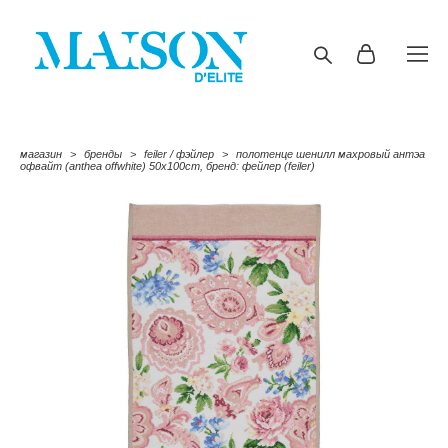
магазин
>
бренды
>
feiler / фэйлер
>
полотенце шенилл махровый антэа
офвайт (anthea offwhite) 50x100cm, бренд: фейлер (feiler)