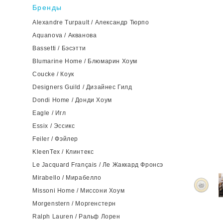
Бренды
Alexandre Turpault / Александр Тюрпо
Aquanova / Акванова
Bassetti / Бэсэтти
Blumarine Home / Блюмарин Хоум
Coucke / Коук
Designers Guild / Дизайнес Гилд
Dondi Home / Донди Хоум
Eagle / Игл
Essix / Эссикс
Feiler / Фэйлер
KleenTex / Клинтекс
Le Jacquard Français / Ле Жаккард Фронсэ
Mirabello / Мирабелло
Missoni Home / Миссони Хоум
Morgenstern / Моргенстерн
Ralph Lauren / Ральф Лорен