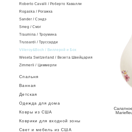
Roberto Cavalli / Роберто Кавалли
Rogaska / Рогажка
Sander / Сэндэ
Smeg / Смэг
Traumina / Троумина
Trussardi / Труссарди
Villeroy&Boch / Виллерой и Бох
Weseta Switzerland / Везета Швейцария
Zimmerli / Циммерли
Спальня
Ванная
Детская
Одежда для дома
Салатное
Ковры из США
Mariefle
Коврики для входной зоны
Cвет и мебель из США