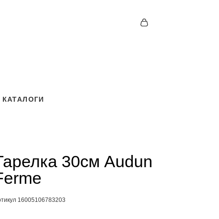
КАТАЛОГИ
КАТАЛОГИ
Тарелка 30см Audun
Ferme
ртикул 16005106783203