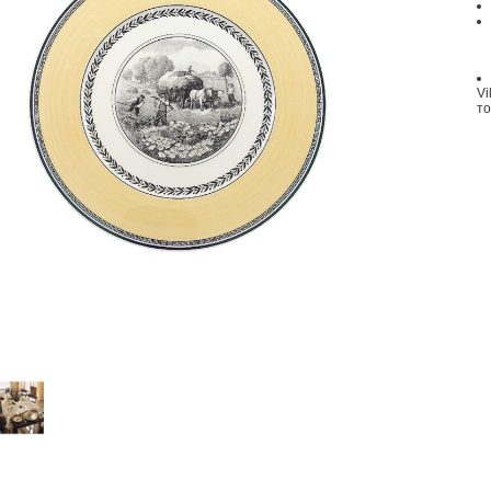
Vi
то