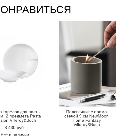
ПОНРАВИТЬСЯ
р тарелок для пасты
Подсвечник с арома
см, 2 предмета Pasta
свечой 9 см NewMoon
sion Villeroy&Boch
Home Fantasy
Villeroy&Boch
8 430 pуб.
Нет в наличии