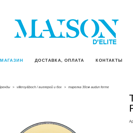
МАГАЗИН
МАГАЗИН
ДОСТАВКА, ОПЛАТА
ДОСТАВКА, ОПЛАТА
КОНТАКТЫ
КОНТАКТЫ
бренды
>
villeroy&boch / виллерой и бох
>
тарелка 30см audun ferme
А