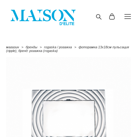
магазин
>
бренды
>
rogaska / рогажка
>
фоторамка 13х18см пульсация
(ripple), бренд: рогажка (rogaska)