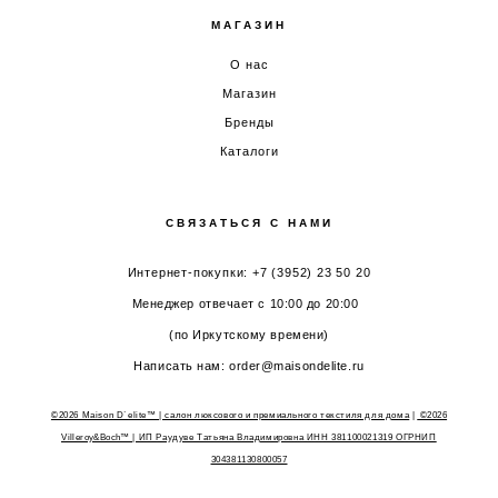
МАГАЗИН
О нас
Магазин
Бренды
Каталоги
СВЯЗАТЬСЯ С НАМИ
Интернет-покупки: +7 (3952) 23 50 20
Менеджер отвечает с 10:00 до 20:00
(по Иркутскому времени)
Написать нам: order@maisondelite.ru
©2026 Maison D`elite™ | салон люксового и премиального текстиля для дома
|
©2026
Villeroy&Boch™
| ИП Раудуве Татьяна Владимировна ИНН 381100021319 ОГРНИП
304381130800057