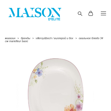
магазин
>
бренды
>
villeroy&boch / виллерой и бох
>
овальное блюдо 34
см mariefleur basic