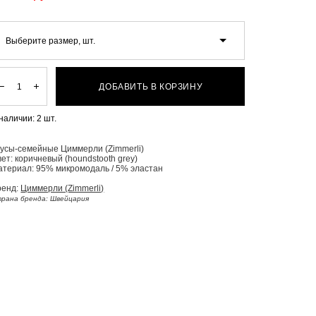
Выберите размер, шт.
ДОБАВИТЬ В КОРЗИНУ
 наличии:
2
шт.
русы-семейные Циммерли (Zimmerli)
ет: коричневый (houndstooth grey)
атериал: 95% микромодаль / 5% эластан
ренд:
Циммерли (Zimmerli)
рана бренда: Швейцария