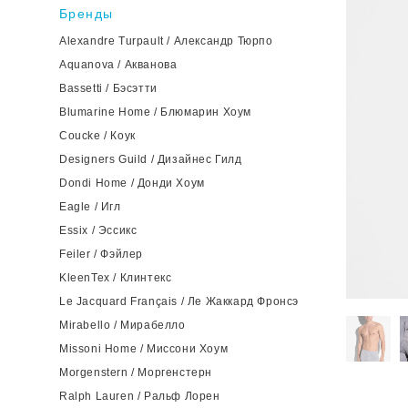
Бренды
Alexandre Turpault / Александр Тюрпо
Aquanova / Акванова
Bassetti / Бэсэтти
Blumarine Home / Блюмарин Хоум
Coucke / Коук
Designers Guild / Дизайнес Гилд
Dondi Home / Донди Хоум
Eagle / Игл
Essix / Эссикс
Feiler / Фэйлер
KleenTex / Клинтекс
Le Jacquard Français / Ле Жаккард Фронсэ
Mirabello / Мирабелло
Missoni Home / Миссони Хоум
Morgenstern / Моргенстерн
Ralph Lauren / Ральф Лорен