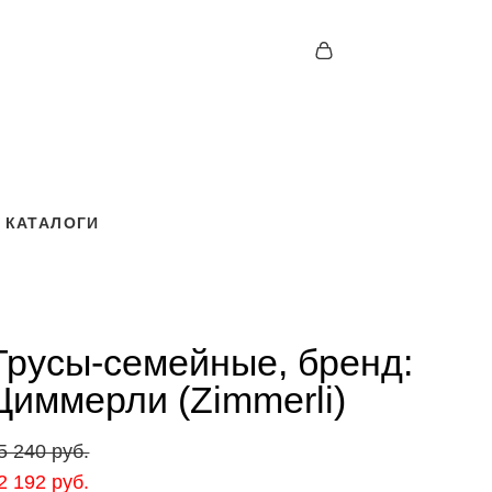
КАТАЛОГИ
КАТАЛОГИ
Трусы-семейные, бренд:
Циммерли (Zimmerli)
5 240 pуб.
2 192 pуб.