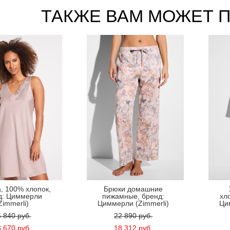
ТАКЖЕ ВАМ МОЖЕТ 
, 100% хлопок,
Брюки домашние
д: Циммерли
пижамные, бренд:
хл
Zimmerli)
Циммерли (Zimmerli)
Ци
 840 pуб.
22 890 pуб.
 670 pуб.
18 312 pуб.