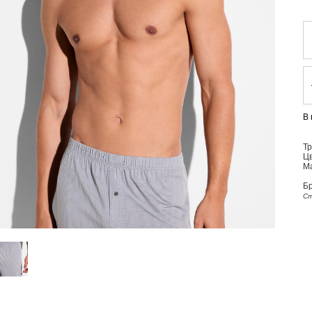
В
Т
Цв
М
Б
Ст