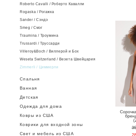
Roberto Cavalli / Роберто Кавалли
Rogaska / Рогажка
Sander / Сэндэ
Smeg / Смэг
Traumina / Троумина
Trussardi / Труссарди
Villeroy&Boch / Виллерой и Бох
Weseta Switzerland / Везета Швейцария
Zimmerli / Циммерли
Спальня
Ванная
Детская
Одежда для дома
Сорочка
Ковры из США
брен
(
Коврики для входной зоны
35
Cвет и мебель из США
28