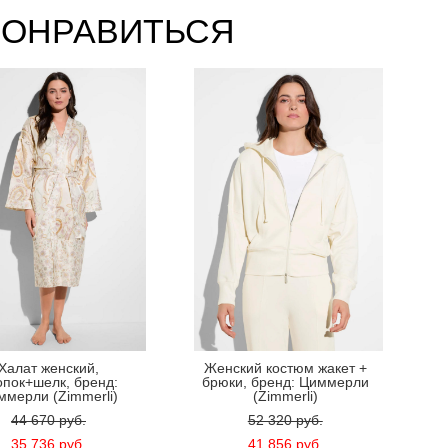
ПОНРАВИТЬСЯ
Халат женский,
Женский костюм жакет +
опок+шелк, бренд:
брюки, бренд: Циммерли
ммерли (Zimmerli)
(Zimmerli)
44 670 pуб.
52 320 pуб.
35 736 pуб.
41 856 pуб.