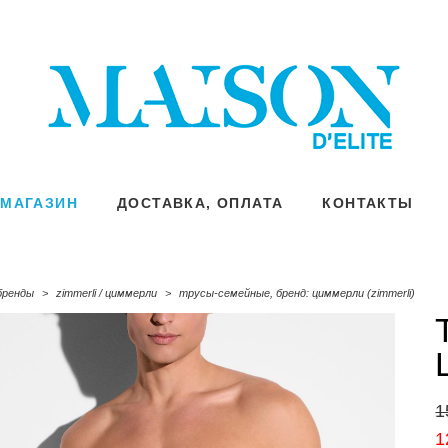
МАГАЗИН
МАГАЗИН
ДОСТАВКА, ОПЛАТА
ДОСТАВКА, ОПЛАТА
КОНТАКТЫ
КОНТАКТЫ
бренды
>
zimmerli / циммерли
>
трусы-семейные, бренд: циммерли (zimmerli)
1
1