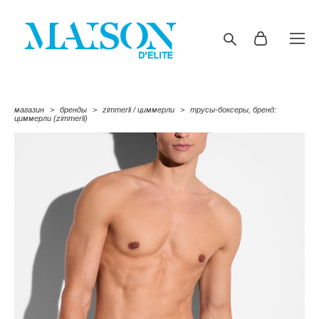
магазин
>
бренды
>
zimmerli / циммерли
>
трусы-боксеры, бренд:
циммерли (zimmerli)